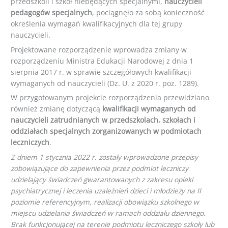
przedszkoli i szkół niebędących specjalnymi,
nauczycieli
pedagogów specjalnych
, pociągnęło za sobą konieczność
określenia wymagań kwalifikacyjnych dla tej grupy
nauczycieli.
Projektowane rozporządzenie wprowadza zmiany w
rozporządzeniu Ministra Edukacji Narodowej z dnia 1
sierpnia 2017 r. w sprawie szczegółowych kwalifikacji
wymaganych od nauczycieli (Dz. U. z 2020 r. poz. 1289).
W przygotowanym projekcie rozporządzenia przewidziano
również zmianę dotyczącą
kwalifikacji wymaganych od
nauczycieli zatrudnianych w przedszkolach, szkołach i
oddziałach specjalnych zorganizowanych w podmiotach
leczniczych
.
Z dniem 1 stycznia 2022 r. zostały wprowadzone przepisy
zobowiązujące do zapewnienia przez podmiot leczniczy
udzielający świadczeń gwarantowanych z zakresu opieki
psychiatrycznej i leczenia uzależnień dzieci i młodzieży na II
poziomie referencyjnym, realizacji obowiązku szkolnego w
miejscu udzielania świadczeń w ramach oddziału dziennego.
Brak funkcjonującej na terenie podmiotu leczniczego szkoły lub