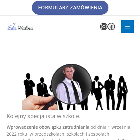
Przejdź
FORMULARZ ZAMÓWIENIA
do
treści
Instagram
Faceboo
Kolejny specjalista w szkole.
Wprowadzenie obowiązku zatrudniania
od dnia 1 września
2022 roku w przedszkolach, szkołach i zespołach