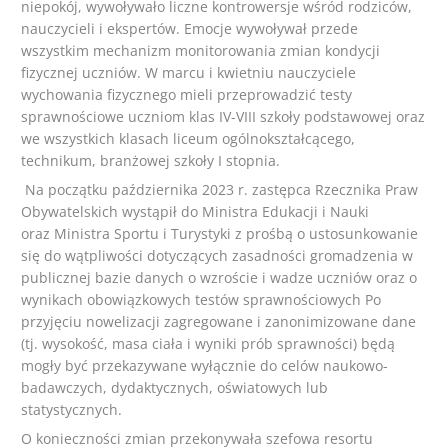
niepokój, wywoływało liczne kontrowersje wśród rodziców,
nauczycieli i ekspertów. Emocje wywoływał przede
wszystkim mechanizm monitorowania zmian kondycji
fizycznej uczniów. W marcu i kwietniu nauczyciele
wychowania fizycznego mieli przeprowadzić testy
sprawnościowe uczniom klas IV-VIII szkoły podstawowej oraz
we wszystkich klasach liceum ogólnokształcącego,
technikum, branżowej szkoły I stopnia.
Na początku października 2023 r. zastępca Rzecznika Praw
Obywatelskich wystąpił do Ministra Edukacji i Nauki
oraz Ministra Sportu i Turystyki z prośbą o ustosunkowanie
się do wątpliwości dotyczących zasadności gromadzenia w
publicznej bazie danych o wzroście i wadze uczniów oraz o
wynikach obowiązkowych testów sprawnościowych Po
przyjęciu nowelizacji zagregowane i zanonimizowane dane
(tj. wysokość, masa ciała i wyniki prób sprawności) będą
mogły być przekazywane wyłącznie do celów naukowo-
badawczych, dydaktycznych, oświatowych lub
statystycznych.
O konieczności zmian przekonywała szefowa resortu