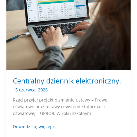
Centralny dziennik elektroniczny.
15 czerwca, 2026
Rząd przyjął projekt o zmianie ustawy – Prawo
oświatowe oraz ustawy o systemie informacji
oświatowej – UPRO9. W roku szkolnym
Centralny
Dowiedz się więcej »
dziennik