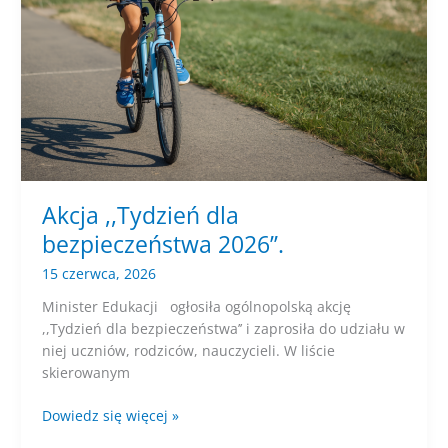
Akcja ,,Tydzień dla
bezpieczeństwa 2026’’.
15 czerwca, 2026
Minister Edukacji ogłosiła ogólnopolską akcję
,,Tydzień dla bezpieczeństwa’’ i zaprosiła do udziału w
niej uczniów, rodziców, nauczycieli. W liście
skierowanym
Akcja
Dowiedz się więcej »
,,Tydzień