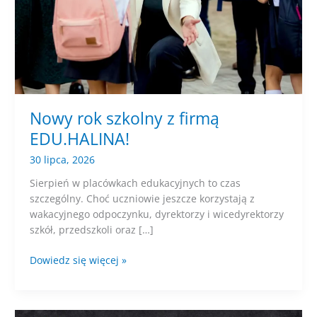
Nowy rok szkolny z firmą
EDU.HALINA!
30 lipca, 2026
Sierpień w placówkach edukacyjnych to czas
szczególny. Choć uczniowie jeszcze korzystają z
wakacyjnego odpoczynku, dyrektorzy i wicedyrektorzy
szkół, przedszkoli oraz […]
Nowy
Dowiedz się więcej »
rok
szkolny
z