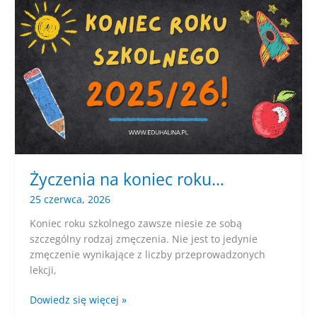
firmą
EDU.HALINA!
Życzenia na koniec roku…
25 czerwca, 2026
Koniec roku szkolnego zawsze niesie ze sobą
szczególny rodzaj zmęczenia. Nie jest to jedynie
zmęczenie wynikające z liczby przeprowadzonych
lekcji,
Życzenia
Dowiedz się więcej »
na