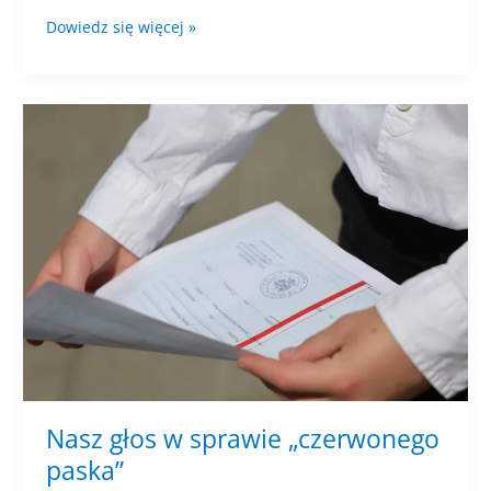
Rekrutacja
Dowiedz się więcej »
do
szkoły
policealnej
i
podstawowej
dwujęzycznej
Nasz głos w sprawie „czerwonego
paska”