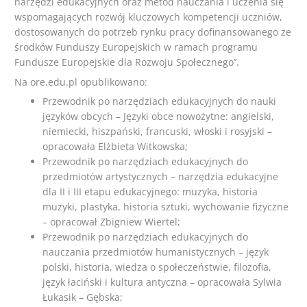
narzędzi edukacyjnych oraz metod nauczania i uczenia się
wspomagających rozwój kluczowych kompetencji uczniów,
dostosowanych do potrzeb rynku pracy dofinansowanego ze
środków Funduszy Europejskich w ramach programu
Fundusze Europejskie dla Rozwoju Społecznego’’.
Na ore.edu.pl opublikowano:
Przewodnik po narzędziach edukacyjnych do nauki
języków obcych – Języki obce nowożytne: angielski,
niemiecki, hiszpański, francuski, włoski i rosyjski –
opracowała Elżbieta Witkowska;
Przewodnik po narzędziach edukacyjnych do
przedmiotów artystycznych – narzędzia edukacyjne
dla II i III etapu edukacyjnego: muzyka, historia
muzyki, plastyka, historia sztuki, wychowanie fizyczne
– opracował Zbigniew Wiertel;
Przewodnik po narzędziach edukacyjnych do
nauczania przedmiotów humanistycznych – język
polski, historia, wiedza o społeczeństwie, filozofia,
język łaciński i kultura antyczna – opracowała Sylwia
Łukasik – Gębska;