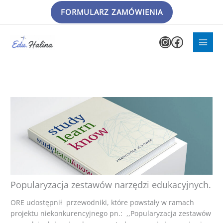
Przejdź
FORMULARZ ZAMÓWIENIA
do
treści
Instagram
Faceboo
Popularyzacja zestawów narzędzi edukacyjnych.
ORE udostępnił przewodniki, które powstały w ramach
projektu niekonkurencyjnego pn.: ,,Popularyzacja zestawów