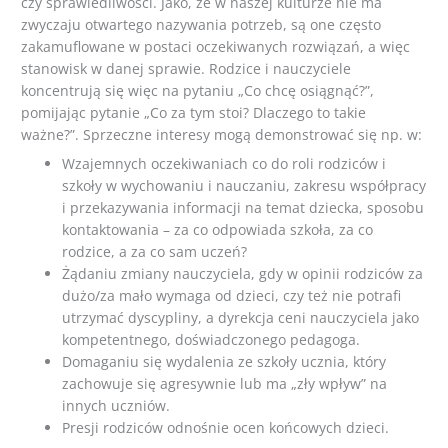
czy sprawiedliwości. Jako, że w naszej kulturze nie ma
zwyczaju otwartego nazywania potrzeb, są one często
zakamuflowane w postaci oczekiwanych rozwiązań, a więc
stanowisk w danej sprawie. Rodzice i nauczyciele
koncentrują się więc na pytaniu „Co chcę osiągnąć?”,
pomijając pytanie „Co za tym stoi? Dlaczego to takie
ważne?”. Sprzeczne interesy mogą demonstrować się np. w:
Wzajemnych oczekiwaniach co do roli rodziców i
szkoły w wychowaniu i nauczaniu, zakresu współpracy
i przekazywania informacji na temat dziecka, sposobu
kontaktowania – za co odpowiada szkoła, za co
rodzice, a za co sam uczeń?
Żądaniu zmiany nauczyciela, gdy w opinii rodziców za
dużo/za mało wymaga od dzieci, czy też nie potrafi
utrzymać dyscypliny, a dyrekcja ceni nauczyciela jako
kompetentnego, doświadczonego pedagoga.
Domaganiu się wydalenia ze szkoły ucznia, który
zachowuje się agresywnie lub ma „zły wpływ” na
innych uczniów.
Presji rodziców odnośnie ocen końcowych dzieci.