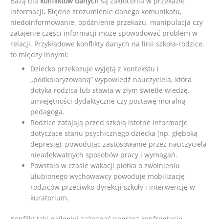
Bazą dla
konfliktów danych
są zakłócenia w przekazie
informacji
.
Błędne zrozumienie danego komunikatu,
niedoinformowanie, opóźnienie przekazu, manipulacja czy
zatajenie części informacji może spowodować problem w
relacji. Przykładowe konflikty danych na linii szkoła-rodzice,
to między innymi:
Dziecko przekazuje wyjętą z kontekstu i
„podkoloryzowaną” wypowiedź nauczyciela, która
dotyka rodzica lub stawia w złym świetle wiedzę,
umiejętności dydaktyczne czy postawę moralną
pedagoga.
Rodzice zatajają przed szkołą istotne informacje
dotyczące stanu psychicznego dziecka (np. głęboką
depresję), powodując zastosowanie przez nauczyciela
nieadekwatnych sposobów pracy i wymagań.
Powstała w czasie wakacji plotka o zwolnieniu
ulubionego wychowawcy powoduje mobilizację
rodziców przeciwko dyrekcji szkoły i interwencję w
kuratorium.
Konflikt taki najlepiej zażegnać poprzez konfrontację