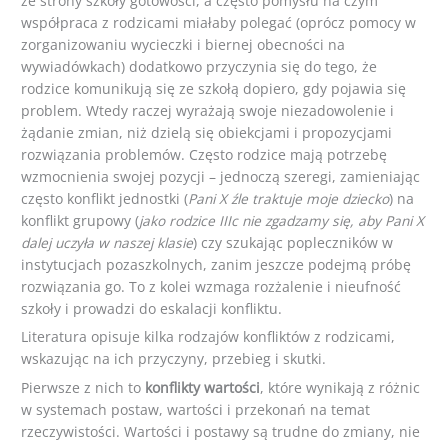
ze strony szkoły gotowości, a często pomysłu na czym
współpraca z rodzicami miałaby polegać (oprócz pomocy w
zorganizowaniu wycieczki i biernej obecności na
wywiadówkach) dodatkowo przyczynia się do tego, że
rodzice komunikują się ze szkołą dopiero, gdy pojawia się
problem. Wtedy raczej wyrażają swoje niezadowolenie i
żądanie zmian, niż dzielą się obiekcjami i propozycjami
rozwiązania problemów. Często rodzice mają potrzebę
wzmocnienia swojej pozycji – jednoczą szeregi, zamieniając
często konflikt jednostki (
Pani X źle traktuje moje dziecko
) na
konflikt grupowy (
jako rodzice IIIc nie zgadzamy się, aby Pani X
dalej uczyła w naszej klasie
) czy szukając popleczników w
instytucjach pozaszkolnych, zanim jeszcze podejmą próbę
rozwiązania go. To z kolei wzmaga rozżalenie i nieufność
szkoły i prowadzi do eskalacji konfliktu.
Literatura opisuje kilka rodzajów konfliktów z rodzicami,
wskazując na ich przyczyny, przebieg i skutki.
Pierwsze z nich to
konflikty wartości
, które wynikają z różnic
w systemach postaw, wartości i przekonań na temat
rzeczywistości. Wartości i postawy są trudne do zmiany, nie