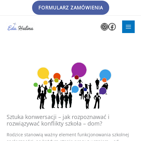
Przejdź
FORMULARZ ZAMÓWIENIA
do
treści
Instagram
Faceboo
Sztuka konwersacji – jak rozpoznawać i
rozwiązywać konflikty szkoła – dom?
Rodzice stanowią ważny element funkcjonowania szkolnej