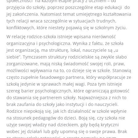
społeczności na każdym etapie pracy z uczniem – od
przyjęcia do szkoły, poprzez poszczególne etap edukacji do
jej zakończenia. Natomiast temat umiejętnego kształtowania
tych relacji wraca szczególnie w sytuacjach trudnych,
konfliktowych, które niestety pojawią się w szkolnym życiu.
W relację rodzice-szkoła istnieje wpisana nierówność
organizacyjna i psychologiczna. Wynika z faktu, że szkoła
jest organizacją, ma strukturę, lokal, nauczyciele są „u
siebie”. Tymczasem struktury rodzicielskie są zwykle słabo
zorganizowane, mają niską świadomość swojej roli, praw,
możliwości wpływania na to, co dzieje się w szkole. Stanowią
często zupełnie fasadowego partnera, który współpracuje ze
szkołą jedynie w sprawach małej wagi. Poza tym istnieje
szereg barier psychologicznych, które ograniczają gotowość
do stawania się partnerem szkoły. Najważniejsza z nich to
brak zaufania do szkoły jako instytucji i do nauczycieli.
Rodzice niepokoją się, jak ich działalność w szkole wpłynie
na stosunek pedagogów do dzieci. Boją się, czy szkoła nie
użyje swojej władzy nad dzieckiem, gdy będą krytyczni
wobec jej działań lub gdy upomną się o swoje prawa. Brak