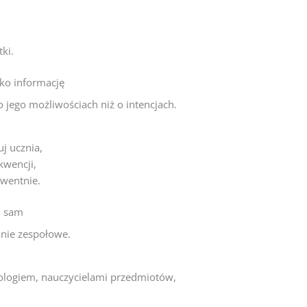
tki.
ako informację
 jego możliwościach niż o intencjach.
uj ucznia,
kwencji,
kwentnie.
o sam
nie zespołowe.
ologiem, nauczycielami przedmiotów,