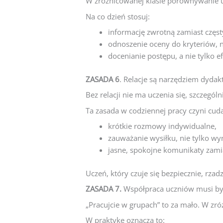
W zróżnicowanej klasie porównywanie u
Na co dzień stosuj:
informację zwrotną zamiast częst
odnoszenie oceny do kryteriów, n
docenianie postępu, a nie tylko 
ZASADA 6
. Relacje są narzędziem dyda
Bez relacji nie ma uczenia się, szczegól
Ta zasada w codziennej pracy czyni cuda
krótkie rozmowy indywidualne,
zauważanie wysiłku, nie tylko wy
jasne, spokojne komunikaty zami
Uczeń, który czuje się bezpiecznie, rzadz
ZASADA 7.
Współpraca uczniów musi b
„Pracujcie w grupach” to za mało. W zr
W praktykę oznacza to: