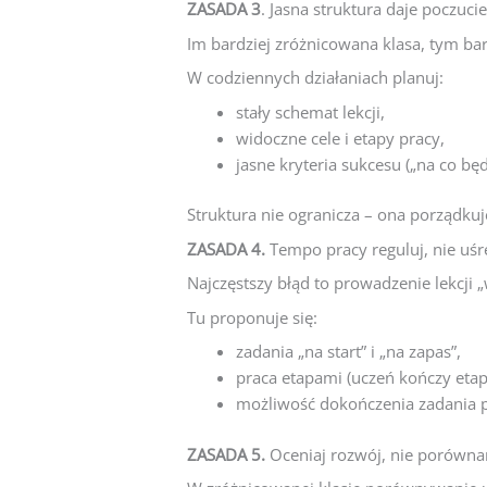
ZASADA 3
. Jasna struktura daje poczuc
Im bardziej zróżnicowana klasa, tym ba
W codziennych działaniach planuj:
stały schemat lekcji,
widoczne cele i etapy pracy,
jasne kryteria sukcesu („na co bę
Struktura nie ogranicza – ona porządkuj
ZASADA 4.
Tempo pracy reguluj, nie uśr
Najczęstszy błąd to prowadzenie lekcji 
Tu proponuje się:
zadania „na start” i „na zapas”,
praca etapami (uczeń kończy etap, 
możliwość dokończenia zadania po
ZASADA 5.
Oceniaj rozwój, nie porówna