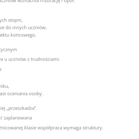
czniów wzmacnia frustrację i opór.
ych stopni,
ie do innych uczniów,
efektu końcowego.
ktycznym
nie u uczniów z trudnościami.
:
niku,
ast oceniania osoby.
iej „przeszkadza”.
yć zaplanowana
óżnicowanej klasie współpraca wymaga struktury.