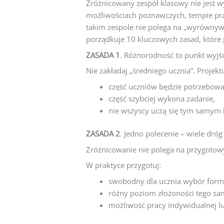
Zróżnicowany zespół klasowy nie jest wy
możliwościach poznawczych, tempie pra
takim zespole nie polega na „wyrównyw
porządkuje 10 kluczowych zasad, które p
ZASADA 1
. Różnorodność to punkt wyjśc
Nie zakładaj „średniego ucznia”. Projekt
część uczniów będzie potrzebował
część szybciej wykona zadanie,
nie wszyscy uczą się tym samym k
ZASADA 2
. Jedno polecenie – wiele dróg
Zróżnicowanie nie polega na przygotow
W praktyce przygotuj:
swobodny dla ucznia wybór formy 
różny poziom złożoności tego sa
możliwość pracy indywidualnej l