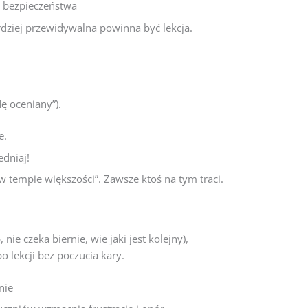
ie bezpieczeństwa
rdziej przewidywalna powinna być lekcja.
dę oceniany”).
e.
edniaj!
„w tempie większości”. Zawsze ktoś na tym traci.
nie czeka biernie, wie jaki jest kolejny),
 lekcji bez poczucia kary.
nie