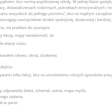
jątkiem, lecz normą współczesnej szkoły. W jednej klasie spotyk
cy, doświadczeniach rodzinnych, potrzebach emocjonalnych i mo
aniu wszystkich do jednego poziomu”, lecz na mądrym zarządzan
omagają nauczycielowi działać spokojniej, skuteczniej i bardziej
ia, nie problem do usunięcia
uj lekcję, mając świadomość, że:
a więcej czasu,
anałem (słowo, obraz, działanie).
 dojścia
ywaniu kilku lekcji, lecz na umożliwieniu różnych sposobów pr
odpowiedzi (tekst, schemat, ustnie, mapa myśli),
mego zadania,
ub w parze.