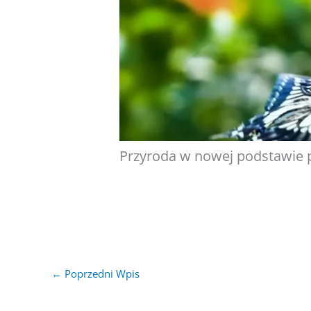
Przyroda w nowej podstawie
←
Poprzedni Wpis