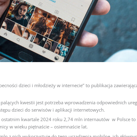
obecności dzieci i młodzieży w internecie’’ to publikacja zawieraj
ej palących kwestii jest potrzeba wprowadzenia odpowiednich ure
ępu dzieci do serwisów i aplikacji internetowych.
 ostatnim kwartale 2024 roku 2,74 mln internautów w Polsce to
icy w wieku piętnaście – osiemnaście lat.
n z nich wykorzystuje do tego urządzenia mobilne, ich głównymi