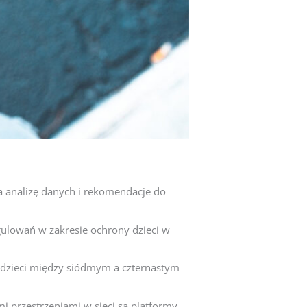
ąca analizę danych i rekomendacje do
gulowań w zakresie ochrony dzieci w
 dzieci między siódmym a czternastym
 przestrzeniami w sieci są platformy