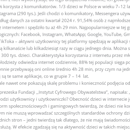
korzysta z komunikatorów. 1/3 dzieci w Polsce w wieku 7–12 lat 
stagrama (290 tys.). Jeśli chodzi o komunikatory, Messengera używ
ług danych za ostatni kwartał 2024 r. 91,54% osób z najmłodsze
z internetem i spędziło tu aż 4h 29 min. Najpopularniejsze w tej 
cznych: Facebook, Instagram, WhatsApp; Google, YouTube, Gmai
TikToka – aktywni użytkownicy tej platformy spędzają w aplikacji 
 kilkanaście lub kilkadziesiąt razy w ciągu jednego dnia. Można
300 tys. dzieci. Charakterystyka korzystania z internetu przez mł
dzieży odwiedza internet codziennie, 88% tej populacji sięga p
nnie przebywają oni online średnio 4h 28 min, przy czym na jed
są te same aplikacje, co w grupie 7 – 14 lat.
 ale nawet one pokazują skalę problemu i konieczność podjęcia o
rezeska Fundacji ,,Instytut Cyfrowego Obywatelstwa’’, napisała: ,,
 młodzi użytkownicy i użytkowniczki? Obecność dzieci w internecie 
atform społecznościowych i gamingowych twierdzą, że dzieci nie ko
ym nie muszą wprowadzać szczególnych standardów ochrony dzieci
nich stron – jedni twierdzą tak dlatego, że nie mają świadomości 
użą. W efekcie zgadzają się na aktywność dzieci w takich miejs