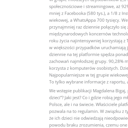
społecznościowe i streamingowe, aż 92% 
mniej z Facebooka (580 tys.), a 1/8 z In
wiekowej, a WhatsAppa 700 tysięcy. Wed
przynajmniej raz dziennie połączyło się 
międzynarodowych koncernów technologi
roku życia najintensywniej korzystają z 
w większości przypadków uruchamiają ją
dziennie na tej platformie spędza ponad 
zachowań najmłodszej grupy. 90,28% mło
korzysta z komputerów osobistych. Dzie
Najpopularniejsze w tej grupie wiekowej 
To tylko wybrane informacje z raportu,
We wstępie publikacji Magdalena Bigaj, p
dzieci”? Jaki jest? Co i gdzie robią jego
Polsce, ale i na świecie. Właściciele pl
pozwala na to regulamin. W związku z t
że ich dzieci nie odwiedzają nieodpowied
powodu braku zrozumienia, czemu one sł