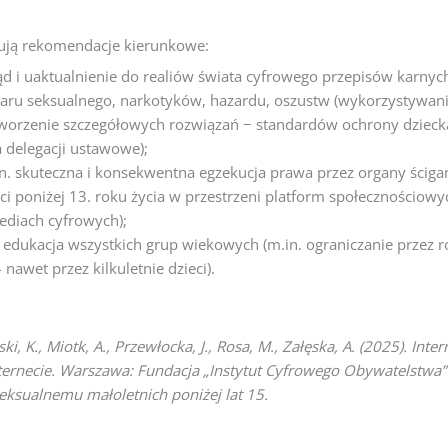
azują rekomendacje kierunkowe:
ląd i uaktualnienie do realiów świata cyfrowego przepisów karnyc
zaru seksualnego, narkotyków, hazardu, oszustw (wykorzystywani
tworzenie szczegółowych rozwiązań − standardów ochrony dziec
 delegacji ustawowe);
in. skuteczna i konsekwentna egzekucja prawa przez organy ścigan
eci poniżej 13. roku życia w przestrzeni platform społecznościo
ediach cyfrowych);
edukacja wszystkich grup wiekowych (m.in. ograniczanie przez r
nawet przez kilkuletnie dzieci).
lski, K., Miotk, A., Przewłocka, J., Rosa, M., Załęska, A. (2025). Int
internecie. Warszawa: Fundacja „Instytut Cyfrowego Obywatelstw
eksualnemu małoletnich poniżej lat 15.