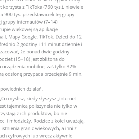
korzysta z TikToka (760 tys.), niewiele
a 900 tys. przedstawicieli tej grupy
j grupy internautów (7–14)
grupie wiekowej są aplikacje
l, Mapy Google, TikTok. Dzieci do 12
średnio 2 godziny i 11 minut dziennie i
 szacować, że ponad dwie godziny
odzież (15–18) jest zbliżona do
o urządzenia mobilne, zaś tylko 32%
ną odsłonę przypada przeciętnie 9 min.
dpowiednich działań.
Co myślisz, kiedy słyszysz „internet
jest tajemnicą poliszynela nie tylko w
rzystają z ich produktów, bo nie
 i młodzieży. Rodzice z kolei uważają,
istnienia granic wiekowych, a inni z
cach cyfrowych lub wręcz aktywnie