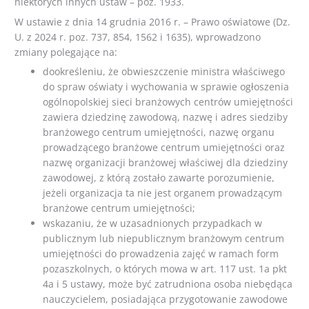
niektórych innych ustaw – poz. 1933.
W ustawie z dnia 14 grudnia 2016 r. – Prawo oświatowe (Dz.
U. z 2024 r. poz. 737, 854, 1562 i 1635), wprowadzono
zmiany polegające na:
dookreśleniu, że obwieszczenie ministra właściwego
do spraw oświaty i wychowania w sprawie ogłoszenia
ogólnopolskiej sieci branżowych centrów umiejętności
zawiera dziedzinę zawodową, nazwę i adres siedziby
branżowego centrum umiejętności, nazwę organu
prowadzącego branżowe centrum umiejętności oraz
nazwę organizacji branżowej właściwej dla dziedziny
zawodowej, z którą zostało zawarte porozumienie,
jeżeli organizacja ta nie jest organem prowadzącym
branżowe centrum umiejętności;
wskazaniu, że w uzasadnionych przypadkach w
publicznym lub niepublicznym branżowym centrum
umiejętności do prowadzenia zajęć w ramach form
pozaszkolnych, o których mowa w art. 117 ust. 1a pkt
4a i 5 ustawy, może być zatrudniona osoba niebędąca
nauczycielem, posiadająca przygotowanie zawodowe