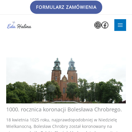
Przejdź
FORMULARZ ZAMÓWIENIA
do
treści
Instagram
Faceboo
1000. rocznica koronacji Bolesława Chrobrego.
18 kwietnia 1025 roku, najprawdopodobniej w Niedzielę
Wielkanocną, Bolesław Chrobry został koronowany na