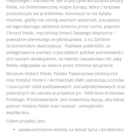
niepodległe i niezależne. Był to początek wzrastania pozycji
Polski, na średniowiecznej mapie Europy, która z księstwa
przeistoczyła się w królestwo. Koronacje te nie byłyby
możliwe, gdyby nie szereg ważnych wydarzeń, począwszy
od legendarnego założenia Gniezna przez Lecha, poprzez
Chrzest Polski, męczeńską śmierć Świętego Wojciecha i
powstanie pierwszego arcybiskupstwa, a na Zjeździe
Gnieźnieńskim skończywszy. Posłowie podkreślili, że
pielęgnowanie pamięci o początkach polskiej państwowości
jest naszym obowiązkiem, to również świadectwo roli, jaką
Polska odgrywała na świecie przez minione tysiąclecie.
Muzeum Historii Polski, Polskie Towarzystwo Historyczne
oraz Instytut Historii i Archiwistyki UMK zapraszają uczniów
i nauczycieli szkół podstawowych, ponadpodstawowych oraz
polonijnych do udziału w projekcie pn. 1000-lecie Królestwa
Polskiego. Przedsięwzięcie jest znakomitą okazją, aby lepiej
poznać historię Polski oraz rozwijać umiejętności
współpracy.
Celem projektu jest:
upowszechnienie wiedzy na temat życia i działalności