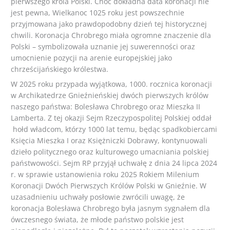
pierwszego króla Polski. Choć dokładna data koronacji nie
jest pewna, Wielkanoc 1025 roku jest powszechnie
przyjmowana jako prawdopodobny dzień tej historycznej
chwili. Koronacja Chrobrego miała ogromne znaczenie dla
Polski – symbolizowała uznanie jej suwerenności oraz
umocnienie pozycji na arenie europejskiej jako
chrześcijańskiego królestwa.
W 2025 roku przypada wyjątkowa, 1000. rocznica koronacji
w Archikatedrze Gnieźnieńskiej dwóch pierwszych królów
naszego państwa: Bolesława Chrobrego oraz Mieszka II
Lamberta. Z tej okazji Sejm Rzeczypospolitej Polskiej oddał
hołd władcom, którzy 1000 lat temu, będąc spadkobiercami
Księcia Mieszka I oraz Księżniczki Dobrawy, kontynuowali
dzieło politycznego oraz kulturowego umacniania polskiej
państwowości. Sejm RP przyjął uchwałę z dnia 24 lipca 2024
r. w sprawie ustanowienia roku 2025 Rokiem Milenium
Koronacji Dwóch Pierwszych Królów Polski w Gnieźnie. W
uzasadnieniu uchwały posłowie zwrócili uwagę, że
koronacja Bolesława Chrobrego była jasnym sygnałem dla
ówczesnego świata, że młode państwo polskie jest